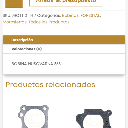
HUSQVARNA
365
cantidad
SKU:
MOT1101-H
Categorías:
Bobinas
,
FORESTAL
,
Motosierras
,
Todos los Productos
Descripción
Valoraciones (0)
BOBINA HUSQVARNA 365
Productos relacionados