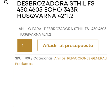
DESBROZADORA STHIL FS
450,4605 ECHO 343R
HUSQVARNA 42*1.2
ANILLO PARA DESBROZADORA STHIL FS 450,460
HUSQVARNA 42*1.2
ANILLO PARA
Añadir al presupuesto
DESBROZADORA STHIL FS
450,4605 ECHO 343R
HUSQVARNA 42*1.2
SKU:
1709
Categorías:
Anillos
,
REFACCIONES GENERAL
cantidad
Productos