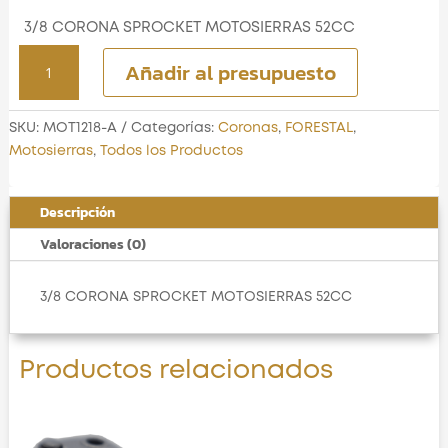
3/8 CORONA SPROCKET MOTOSIERRAS 52CC
3/8
Añadir al presupuesto
CORONA
SPROCKET
MOTOSIERRAS
SKU:
MOT1218-A
Categorías:
Coronas
,
FORESTAL
,
52CC
Motosierras
,
Todos los Productos
cantidad
Descripción
Valoraciones (0)
3/8 CORONA SPROCKET MOTOSIERRAS 52CC
Productos relacionados